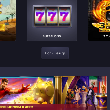
BUFFALO 50
3 Co
Больше игр