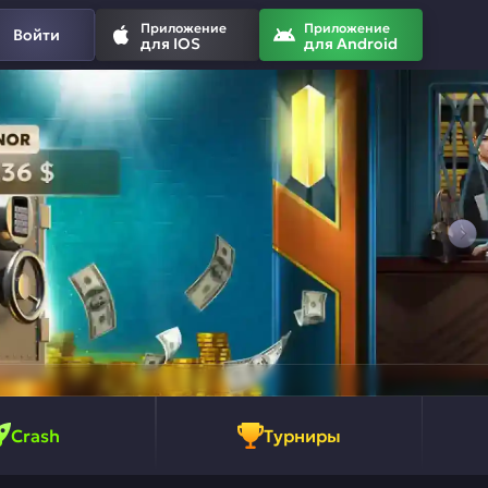
Приложение
Приложение
Войти
для IOS
для Android
Crash
Турниры