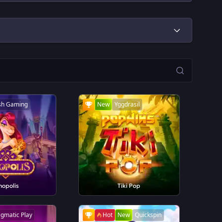
sh Gaming
New
Yggdrasil
nopolis
Tiki Pop
gmatic Play
Hot
New
Quickspin