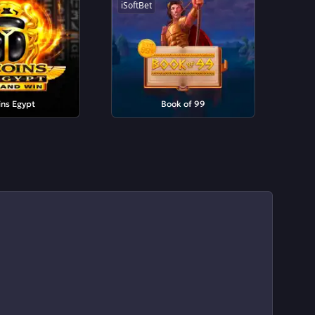
iSoftBet
ins Egypt
Book of 99