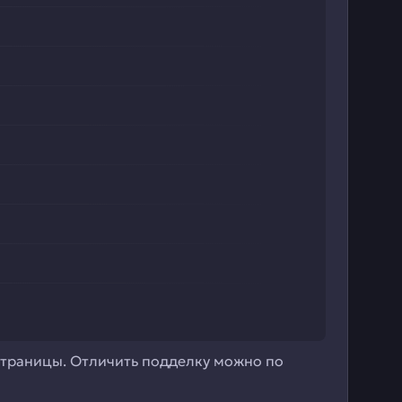
страницы. Отличить подделку можно по