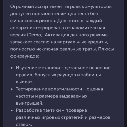
Огромный ассортимент игровых эмуляторов
доступен пользователям для теста без
финансовых рисков. Для этого в каждый
аппарат интегрирована ознакомительная
версия (Demo). Активация данного режима
запускает сессию на виртуальные кредиты,
полностью исключая реальные траты. Плюсы
фрираундов:
Изучение механики – детальное освоение
правил, бонусных раундов и таблицы
выплат.
Тестирование волатильности – оценка
частоты и размера выдаваемых
выигрышей.
Разработка тактики – проверка
различных игровых стратегий и размеров
ставок.