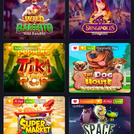
Wild Bandito
Dinopolis
New
Yggdrasil
New
Pragmatic Play
Tiki Pop
The Dog House Megaways
Hot
New
PG Soft
Exclusive
Hot
New
iSoftBet