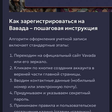
Как зарегистрироваться на
Вавада – пошаговая инструкция
Алгоритм оформления учетной записи
включает стандартные этапы:
Переходим на официальный сайт Vavada
или его зеркало.
Кликаем по кнопке создания аккаунта в
верхней части главной страницы.
Вводим контактные данные (мобильный
номер или электронную почту).
Придумываем и указываем секретный
пароль.
Принимаем правила и пользовательское
соглашение казино (ставим «галочку»).