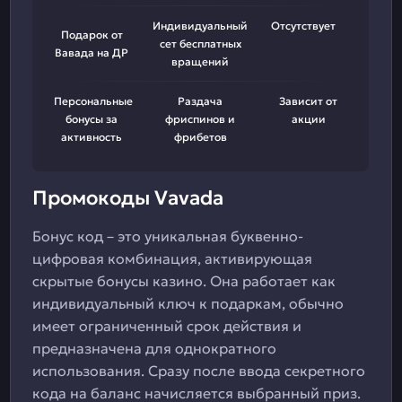
Индивидуальный
Отсутствует
Подарок от
сет бесплатных
Вавада на ДР
вращений
Персональные
Раздача
Зависит от
бонусы за
фриспинов и
акции
активность
фрибетов
Промокоды Vavada
Бонус код – это уникальная буквенно-
цифровая комбинация, активирующая
скрытые бонусы казино. Она работает как
индивидуальный ключ к подаркам, обычно
имеет ограниченный срок действия и
предназначена для однократного
использования. Сразу после ввода секретного
кода на баланс начисляется выбранный приз.