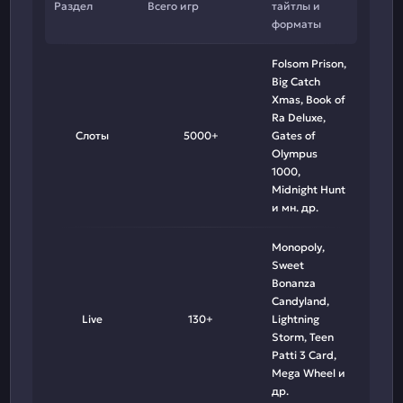
Раздел
Всего игр
тайтлы и
форматы
Folsom Prison,
Big Catch
Xmas, Book of
Ra Deluxe,
Слоты
5000+
Gates of
Olympus
1000,
Midnight Hunt
и мн. др.
Monopoly,
Sweet
Bonanza
Candyland,
Live
130+
Lightning
Storm, Teen
Patti 3 Card,
Mega Wheel и
др.