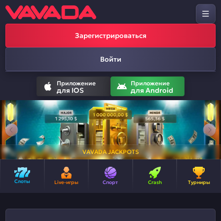
Зарегистрироваться
Войти
Приложение
Приложение
для IOS
для Android
VAVADA JACKPOTS
Слоты
Live-игры
Спорт
Crash
Турниры