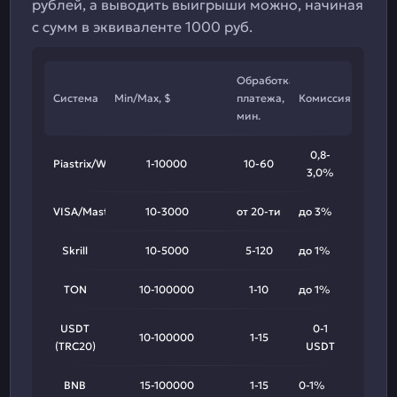
рублей, а выводить выигрыши можно, начиная
с сумм в эквиваленте 1000 руб.
Обработка
Система
Min/Max, $
платежа,
Комиссия
мин.
0,8-
Piastrix/Webmoney
1-10000
10-60
3,0%
VISA/Mastercard
10-3000
от 20-ти
до 3%
Skrill
10-5000
5-120
до 1%
TON
10-100000
1-10
до 1%
USDT
0-1
10-100000
1-15
(TRC20)
USDT
BNB
15-100000
1-15
0-1%