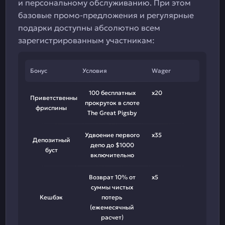
и персональному обслуживанию. При этом
базовые промо-предложения и регулярные
подарки доступны абсолютно всем
зарегистрированным участникам:
Бонус
Условия
Wager
100 бесплатных
х20
Приветственные
прокруток в слоте
фриспины
The Great Pigsby
Удвоение первого
х35
Депозитный
депо до $1000
буст
включительно
Возврат 10% от
х5
суммы чистых
Кешбэк
потерь
(ежемесячный
расчет)