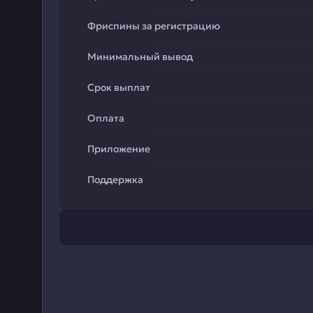
Фриспины за регистрацию
Минимальный вывод
Срок выплат
Оплата
Приложение
Поддержка