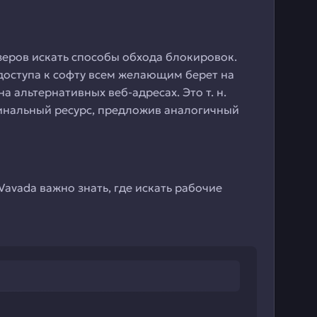
зеров искать способы обхода блокировок.
доступа к софту всем желающим берет на
 альтернативных веб-адресах. Это т. н.
инальный ресурс, предложив аналогичный
avada важно знать, где искать рабочие