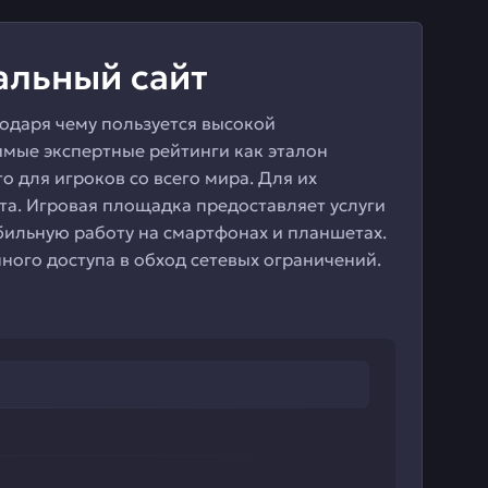
альный сайт
одаря чему пользуется высокой
имые экспертные рейтинги как эталон
о для игроков со всего мира. Для их
та. Игровая площадка предоставляет услуги
бильную работу на смартфонах и планшетах.
ного доступа в обход сетевых ограничений.