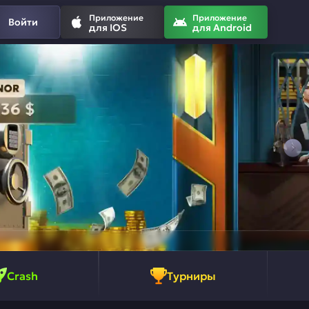
Приложение
Приложение
Войти
для IOS
для Android
Crash
Турниры