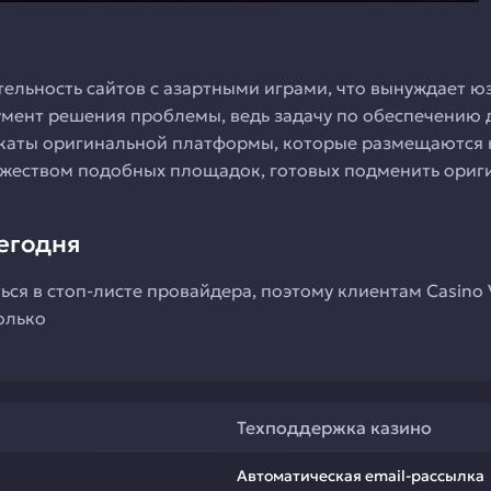
тельность сайтов с азартными играми, что вынуждает ю
умент решения проблемы, ведь задачу по обеспечению 
каты оригинальной платформы, которые размещаются на
ожеством подобных площадок, готовых подменить ориг
сегодня
ся в стоп-листе провайдера, поэтому клиентам Casino V
олько
Техподдержка казино
Автоматическая email-рассылка