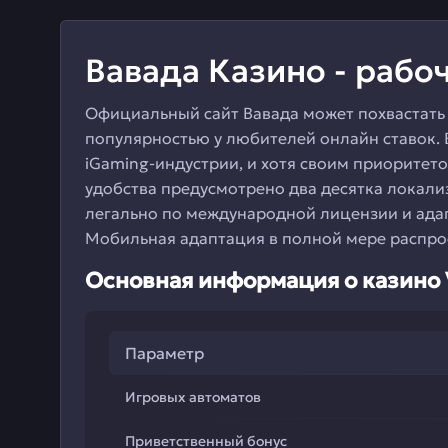
Вавада Казино - рабо
Официальный сайт Вавада может похвастать
популярностью у любителей онлайн ставок. 
iGaming-индустрии, и хотя своим приоритето
удобства предусмотрено два десятка локали
легально по международной лицензии и адап
Мобильная адаптация в полной мере распрос
Основная информация о казино 
Параметр
Игровых автоматов
Приветственный бонус