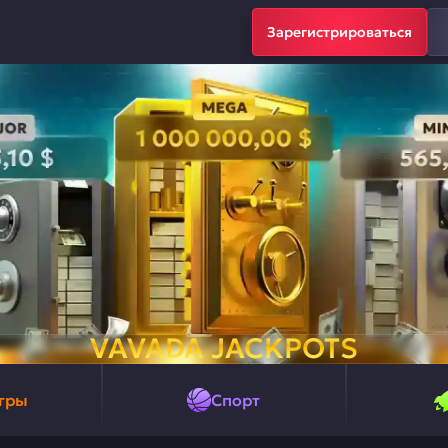
Зарегистрироваться
VAVADA JACKPOTS
игры
Спорт