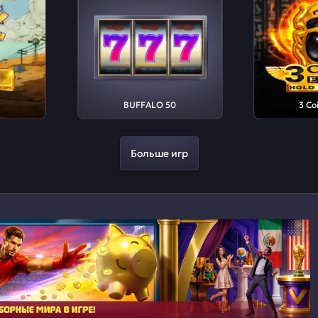
BUFFALO 50
3 Co
Больше игр