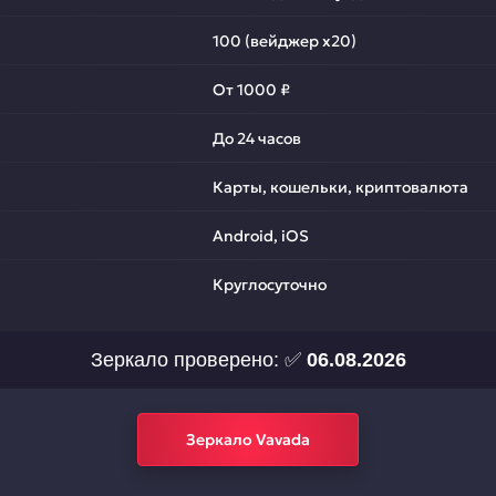
100 (вейджер x20)
От 1000 ₽
До 24 часов
Карты, кошельки, криптовалюта
Android, iOS
Круглосуточно
Зеркало проверено: ✅
06.08.2026
Зеркало Vavada