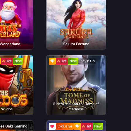
 Wonderland
Sakura Fortune
Hot
New
Hot
New
Play'n Go
Rich Wilde and the Tome of
 Wildos
Madness
ree Oaks Gaming
Exclusive
Hot
New