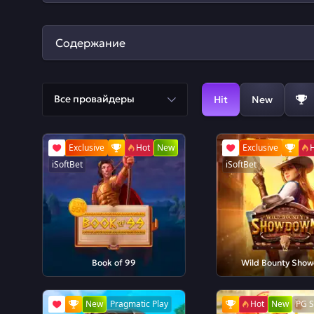
Содержание
Все провайдеры
Hit
New
Exclusive
Hot
New
Exclusive
iSoftBet
iSoftBet
Book of 99
Wild Bounty Sho
New
Pragmatic Play
Hot
New
PG S