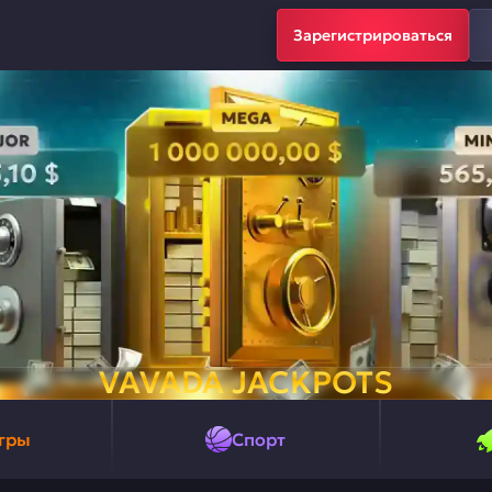
Зарегистрироваться
VAVADA JACKPOTS
игры
Спорт