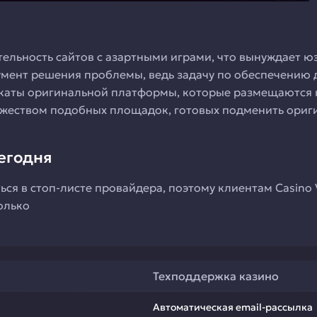
тельность сайтов с азартными играми, что вынуждает ю
умент решения проблемы, ведь задачу по обеспечению 
каты оригинальной платформы, которые размещаются на
ожеством подобных площадок, готовых подменить ориг
сегодня
ся в стоп-листе провайдера, поэтому клиентам Casino V
олько
Техподдержка казино
Автоматическая email-рассылка