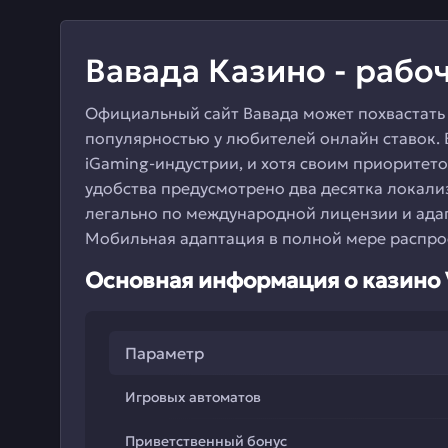
Вавада Казино - рабо
Официальный сайт Вавада может похвастать
популярностью у любителей онлайн ставок. 
iGaming-индустрии, и хотя своим приоритето
удобства предусмотрено два десятка локали
легально по международной лицензии и адап
Мобильная адаптация в полной мере распрос
Основная информация о казино 
Параметр
Игровых автоматов
Приветственный бонус