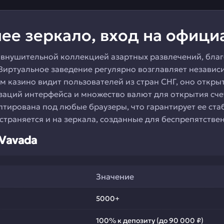
чее зеркало, вход на офици
 внушительной коллекцией азартных развлечений, благ
Виртуальное заведение регулярно возглавляет независ
м казино видит пользователей из стран СНГ, оно открыт
заций интерфейса и множество валют для открытия сче
тирована под любые браузеры, что гарантирует ее ста
траняется и на зеркала, созданные для беспрепятствен
Vavada
Значение
5000+
100% к депозиту (до 90 000 ₽)