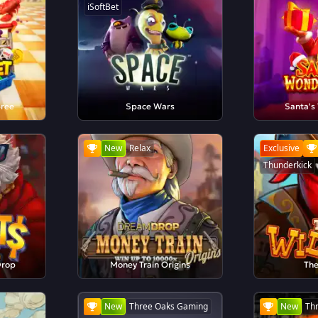
iSoftBet
pree
Space Wars
Santa's
New
Relax
Exclusive
Thunderkick
Drop
Money Train Origins
The
New
Three Oaks Gaming
New
Th