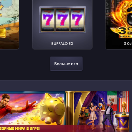
BUFFALO 50
3 Co
Больше игр