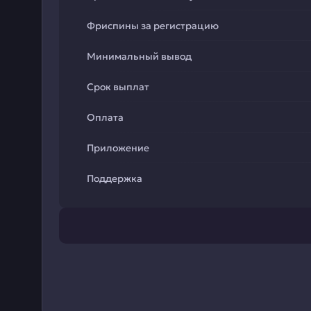
Фриспины за регистрацию
Минимальный вывод
Срок выплат
Оплата
Приложение
Поддержка