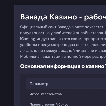
Вавада Казино - рабо
Официальный сайт Вавада может похвастать
популярностью у любителей онлайн ставок. 
iGaming-индустрии, и хотя своим приоритето
удобства предусмотрено два десятка локали
легально по международной лицензии и адап
Мобильная адаптация в полной мере распрос
Основная информация о казино 
Параметр
Игровых автоматов
Приветственный бонус