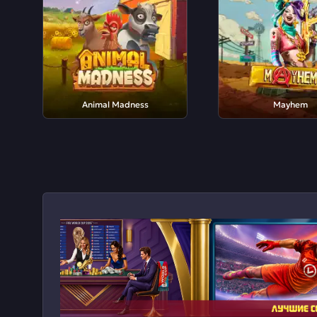
Animal Madness
Mayhem