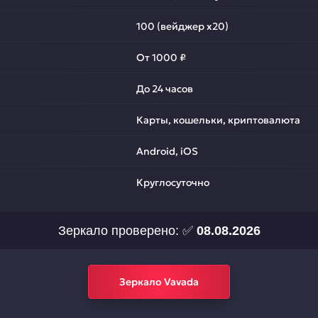
100 (вейджер x20)
От 1000 ₽
До 24 часов
Карты, кошельки, криптовалюта
Android, iOS
Круглосуточно
Зеркало проверено: ✅
08.08.2026
Зеркало Vavada