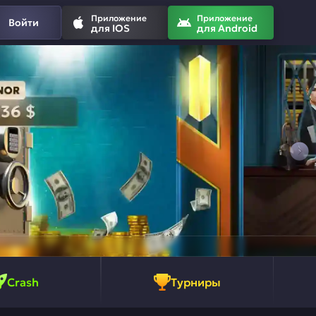
Приложение
Приложение
Войти
для IOS
для Android
Crash
Турниры