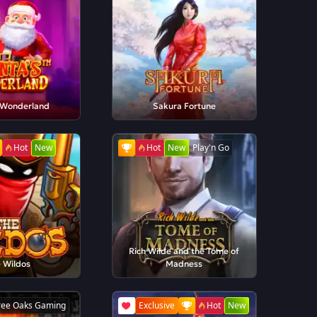
 Wonderland
Sakura Fortune
Hot
New
Hot
New
Play'n Go
Rich Wilde and the Tome of
 Wildos
Madness
ree Oaks Gaming
Exclusive
Hot
New