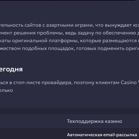
тельность сайтов с азартными играми, что вынуждает ю
умент решения проблемы, ведь задачу по обеспечению 
каты оригинальной платформы, которые размещаются на
ожеством подобных площадок, готовых подменить ориг
сегодня
ся в стоп-листе провайдера, поэтому клиентам Casino V
олько
Техподдержка казино
Автоматическая email-рассылка