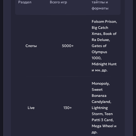
Раздел
Всего игр
тайтлы и
форматы
Folsom Prison,
Big Catch
Xmas, Book of
Ra Deluxe,
Слоты
5000+
Gates of
Olympus
1000,
Midnight Hunt
и мн. др.
Monopoly,
Sweet
Bonanza
Candyland,
Live
130+
Lightning
Storm, Teen
Patti 3 Card,
Mega Wheel и
др.