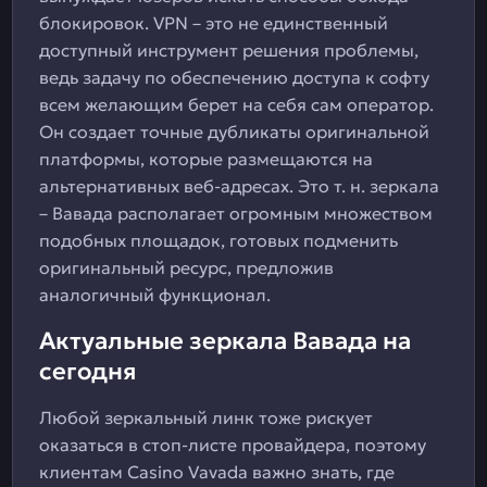
блокировок. VPN – это не единственный
доступный инструмент решения проблемы,
ведь задачу по обеспечению доступа к софту
всем желающим берет на себя сам оператор.
Он создает точные дубликаты оригинальной
платформы, которые размещаются на
альтернативных веб-адресах. Это т. н. зеркала
– Вавада располагает огромным множеством
подобных площадок, готовых подменить
оригинальный ресурс, предложив
аналогичный функционал.
Актуальные зеркала Вавада на
сегодня
Любой зеркальный линк тоже рискует
оказаться в стоп-листе провайдера, поэтому
клиентам Casino Vavada важно знать, где