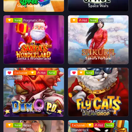
Supermarket Spree
Space Wars
New
Pragmatic Play
Hot
New
Quickspin
Santa's Wonderland
Sakura Fortune
Exclusive
Hot
New
New
Relax
Quickspin
Dino P.D
Fly Cats Dream Drop
New
Relax
Exclusive
Hot
New
Thunderkick