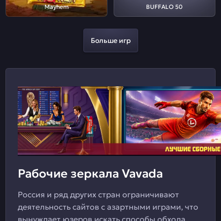
Mayhem
BUFFALO 50
Больше игр
Рабочие зеркала Vavada
Россия и ряд других стран ограничивают
деятельность сайтов с азартными играми, что
вынуждает юзеров искать способы обхода