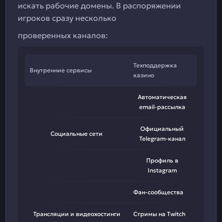
искать рабочие домены. В распоряжении
игроков сразу несколько
проверенных каналов:
Техподдержка
Внутренние сервисы
казино
Автоматическая
email-рассылка
Официальный
Социальные сети
Telegram-канал
Профиль в
Instagram
Фан-сообщества
Трансляции и видеохостинги
Стримы на Twitch