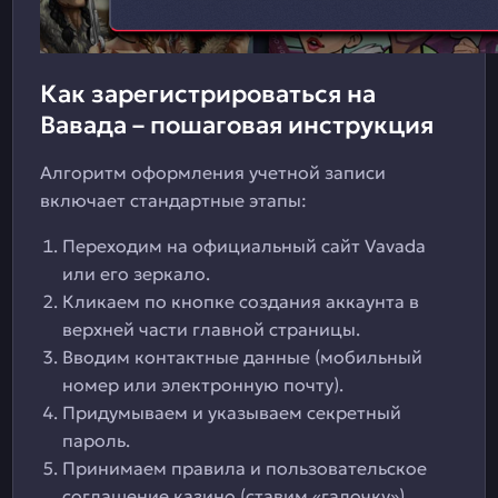
Как зарегистрироваться на
Вавада – пошаговая инструкция
Алгоритм оформления учетной записи
включает стандартные этапы:
Переходим на официальный сайт Vavada
или его зеркало.
Кликаем по кнопке создания аккаунта в
верхней части главной страницы.
Вводим контактные данные (мобильный
номер или электронную почту).
Придумываем и указываем секретный
пароль.
Принимаем правила и пользовательское
соглашение казино (ставим «галочку»).