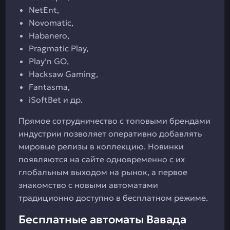
NetEnt,
Novomatic,
Habanero,
Pragmatic Play,
Play’n GO,
Hacksaw Gaming,
Fantasma,
iSoftBet и др.
Прямое сотрудничество с топовыми брендами
индустрии позволяет оперативно добавлять
мировые релизы в коллекцию. Новинки
появляются на сайте одновременно с их
глобальным выходом на рынок, а первое
знакомство с новыми автоматами
традиционно доступно в бесплатном режиме.
Бесплатные автоматы Вавада