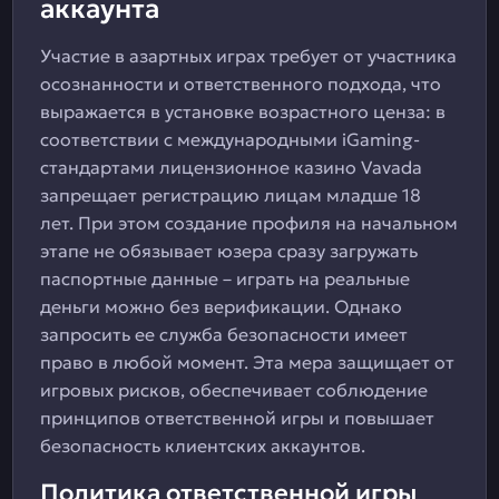
аккаунта
Участие в азартных играх требует от участника
осознанности и ответственного подхода, что
выражается в установке возрастного ценза: в
соответствии с международными iGaming-
стандартами лицензионное казино Vavada
запрещает регистрацию лицам младше 18
лет. При этом создание профиля на начальном
этапе не обязывает юзера сразу загружать
паспортные данные – играть на реальные
деньги можно без верификации. Однако
запросить ее служба безопасности имеет
право в любой момент. Эта мера защищает от
игровых рисков, обеспечивает соблюдение
принципов ответственной игры и повышает
безопасность клиентских аккаунтов.
Политика ответственной игры