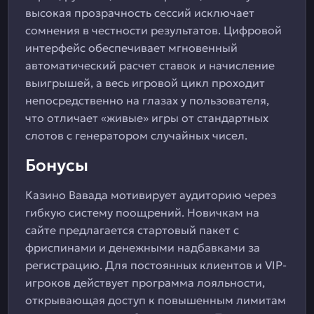
высокая прозрачность сессий исключает
сомнения в честности результатов. Цифровой
интерфейс обеспечивает мгновенный
автоматический расчет ставок и начисление
выигрышей, а весь игровой цикл проходит
непосредственно на глазах у пользователя,
что отличает «живые» игры от стандартных
слотов с генератором случайных чисел.
Бонусы
Казино Вавада мотивирует аудиторию через
гибкую систему поощрений. Новичкам на
сайте предлагается стартовый пакет с
фриспинами и денежными надбавками за
регистрацию. Для постоянных клиентов и VIP-
игроков действует программа лояльности,
открывающая доступ к повышенным лимитам